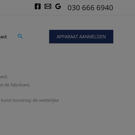
030 666 6940
Zoeken
APPARAAT AANMELDEN
act
eid.
t de fabrikant.
e komt bovenop de wettelijke