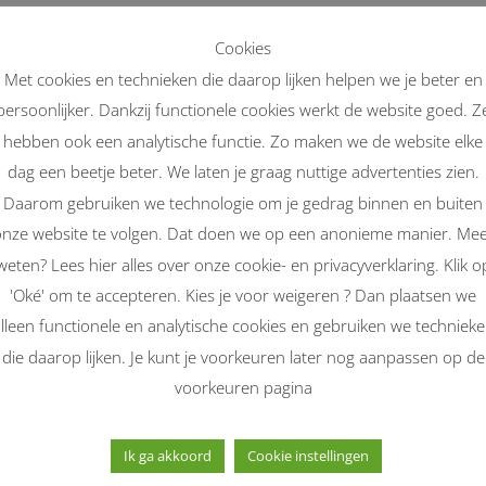
, waaronder reparaties uitgevoerd door andere, dan de door de fa
Cookies
Met cookies en technieken die daarop lijken helpen we je beter en
met de bestemming corresponderend gebruik of onoordeelkundig ge
persoonlijker. Dankzij functionele cookies werkt de website goed. Z
mheid of nalatig onderhoud.
hebben ook een analytische functie. Zo maken we de website elke
. Schade of oneigenlijk gebruik zijn uitgesloten van garantie. Dit
dag een beetje beter. We laten je graag nuttige advertenties zien.
Daarom gebruiken we technologie om je gedrag binnen en buiten
 gerepareerd of vervangen worden zonder kosten.
nze website te volgen. Dat doen we op een anonieme manier. Me
ie periode.
weten? Lees hier alles over onze cookie- en privacyverklaring. Klik o
 regeling, zullen de kosten van de klacht niet vergoed worden.
'Oké' om te accepteren. Kies je voor weigeren ? Dan plaatsen we
nden. Deze kosten dienen vooraf betaald te worden.
lleen functionele en analytische cookies en gebruiken we techniek
ct op; wij verzorgen de garantie-afhandeling volledig met de fabr
die daarop lijken. Je kunt je voorkeuren later nog aanpassen op de
voorkeuren pagina
Ik ga akkoord
Cookie instellingen
Diensten
Algemene