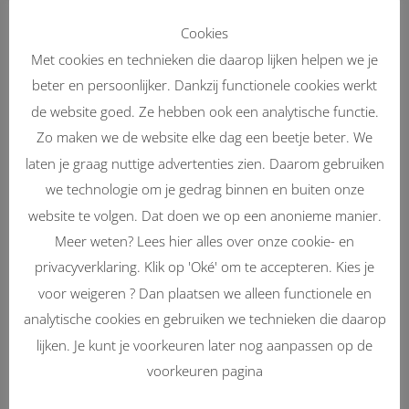
Cookies
Reparaties
Met cookies en technieken die daarop lijken helpen we je
Benieuwd naar onze reparatie mogelijkheden?
beter en persoonlijker. Dankzij functionele cookies werkt
de website goed. Ze hebben ook een analytische functie.
Zo maken we de website elke dag een beetje beter. We
Hulp op afstand
laten je graag nuttige advertenties zien. Daarom gebruiken
Wij lossen ook problemen op met Hulp of afstand.
we technologie om je gedrag binnen en buiten onze
website te volgen. Dat doen we op een anonieme manier.
Meer weten? Lees hier alles over onze cookie- en
Thuis service
privacyverklaring. Klik op 'Oké' om te accepteren. Kies je
Wij komen ook bij u op locatie!
voor weigeren ? Dan plaatsen we alleen functionele en
analytische cookies en gebruiken we technieken die daarop
lijken. Je kunt je voorkeuren later nog aanpassen op de
Onderhoud
voorkeuren pagina
Uw apparaat weer topvorm!