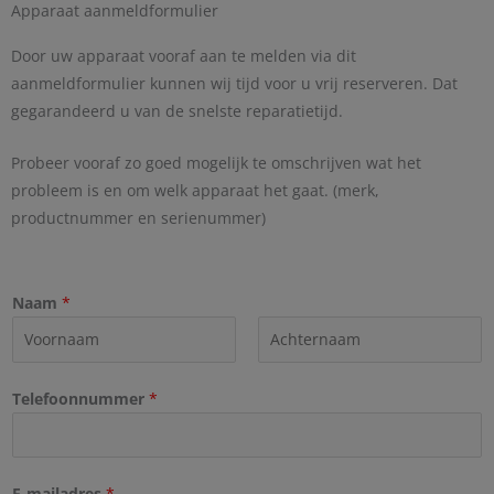
Apparaat aanmeldformulier
Door uw apparaat vooraf aan te melden via dit
aanmeldformulier kunnen wij tijd voor u vrij reserveren. Dat
gegarandeerd u van de snelste reparatietijd.
Probeer vooraf zo goed mogelijk te omschrijven wat het
probleem is en om welk apparaat het gaat. (merk,
productnummer en serienummer)
Naam
*
V
A
o
Telefoonnummer
*
c
o
h
r
t
n
e
a
r
E-mailadres
*