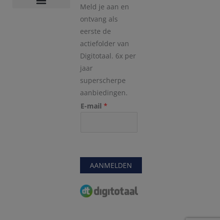
Meld je aan en
Veelgestelde vragen
Retour en klacht informatie
Veilig betalen
Cookie Beleid
ontvang als
eerste de
actiefolder van
Digitotaal. 6x per
jaar
superscherpe
aanbiedingen.
E-mail
*
AANMELDEN