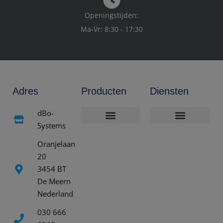
Openingstijden:
Ma-Vr: 8:30 - 17:30
Adres
Producten
Diensten
dBo-
Systems
Online Assortiment
Zakelijke Computer
Technische dienst
Hulp op afstand
Thuis service
Data recovery
Oranjelaan
20
3454 BT
De Meern
Nederland
030 666