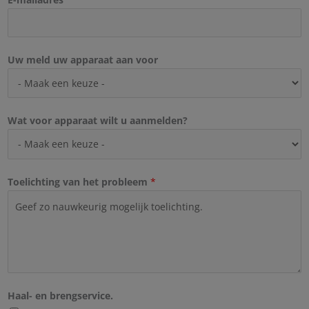
a
n
m
a
a
m
Uw meld uw apparaat aan voor
Wat voor apparaat wilt u aanmelden?
Toelichting van het probleem
*
Haal- en brengservice.