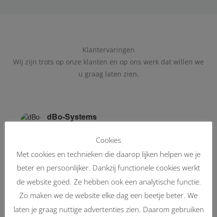
Klantervaringen
Wij zijn trots op onze klanten en op ons werk dat willen we
u graag laten zien.
dBo-Systems
4.8
Cookies
Gebaseerd op 90 beoordelingen
powered by
G
o
o
g
l
e
Met cookies en technieken die daarop lijken helpen we je
beter en persoonlijker. Dankzij functionele cookies werkt
beoordeel ons op
de website goed. Ze hebben ook een analytische functie.
Zo maken we de website elke dag een beetje beter. We
Johan Kuiken
laten je graag nuttige advertenties zien. Daarom gebruiken
2 months ago