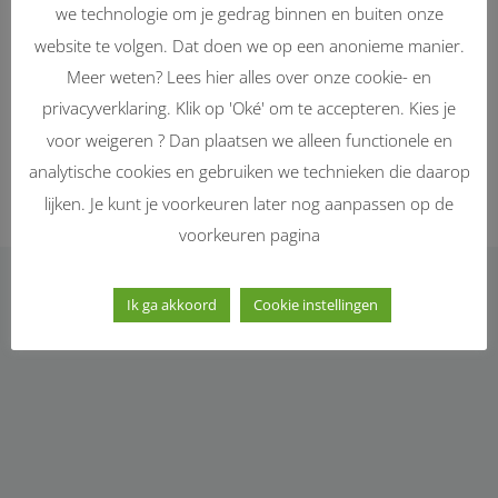
we technologie om je gedrag binnen en buiten onze
website te volgen. Dat doen we op een anonieme manier.
Een goede zaak om daar je computer te 
Mijn p
Meer weten? Lees hier alles over onze cookie- en
kopen.
te li
privacyverklaring. Klik op 'Oké' om te accepteren. Kies je
Je wordt er vriendelijke geholpen en geven 
afsta
duidelijke uitleg.
goed 
voor weigeren ? Dan plaatsen we alleen functionele en
Wat voor jou het beste is.
10.mi
analytische cookies en gebruiken we technieken die daarop
Ik zelf ben er erg tevreden mee.
lijken. Je kunt je voorkeuren later nog aanpassen op de
voorkeuren pagina
Ik ga akkoord
Cookie instellingen