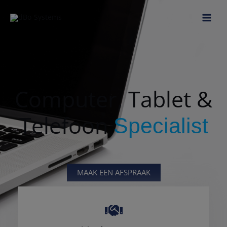
Ga
naar
de
inhoud
Computer, Tablet &
Telefoon
Specialist
MAAK EEN AFSPRAAK